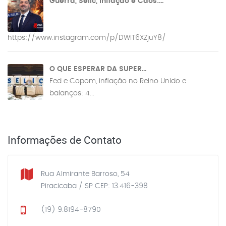
Guerra, Selic, Inflação e Caos:...
https://www.instagram.com/p/DWIT6XZjuY8/
O QUE ESPERAR DA SUPER...
Fed e Copom, inflação no Reino Unido e
balanços: 4...
Informações de Contato
Rua Almirante Barroso, 54
Piracicaba / SP CEP: 13.416-398
(19) 9.8194-8790