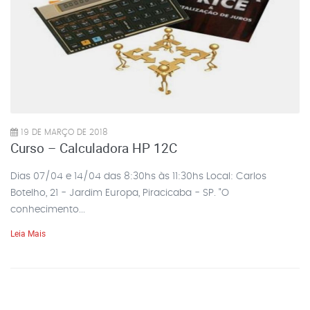
19 DE MARÇO DE 2018
Curso – Calculadora HP 12C
Dias 07/04 e 14/04 das 8:30hs às 11:30hs Local: Carlos
Botelho, 21 - Jardim Europa, Piracicaba - SP. "O
conhecimento...
Leia Mais